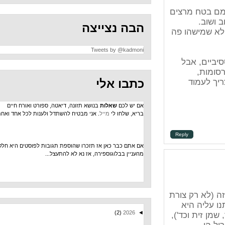
צים
הבה נצייצה
 פה
Tweets by @kadmoni
ל
כתבו אלי
אם יש לכם
שאלות
בנושא תזונה, דיאטה, ספורט ואורח חיים
בריא, שלחו לי
מייל
. אני מבטיח להשתדל ולענות לכל אחד ואחת.
Repl
אם אתם כבר כאן אז תזכרו שהוספת תגובות לפוסטים היא חלק
מהעניין בבלוגוספירה, אז נא לא להתעצל...
ורת
א
(2)
2026
◄
'),