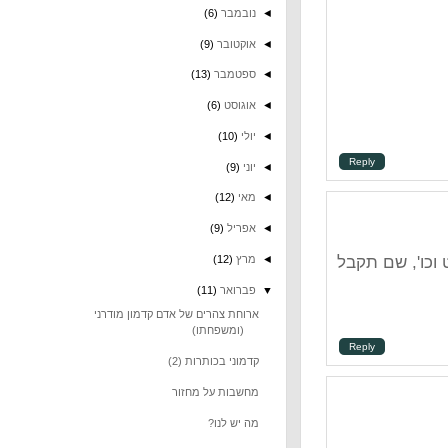
◄
נובמבר
(6)
◄
אוקטובר
(9)
◄
ספטמבר
(13)
◄
אוגוסט
(6)
◄
יולי
(10)
Repl
◄
יוני
(9)
◄
מאי
(12)
◄
אפריל
(9)
◄
מרץ
(12)
תקבל
▼
פברואר
(11)
ארוחת צהרים של אדם קדמון מודרני
(ומשפחתו)
Repl
קדמוני בכותרות (2)
מחשבות על מחזור
מה יש לנו?