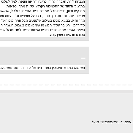
הגבהה לירך, הגבהה לחזה, כריעה, דחיקה והנפה. למד לשלוט
בתרגילי היסוד של התעמלות הקרקע: עליות מתח, כפיפות
מרפקים ובטן, טיפוס חבל ועמידת ידים. התאמן בגלגול, שפגאט,
אחיזות ועמידות כוח. רוץ, חתור, רכב על אופניים וכו' – עשה זאת
מהר וחזק. בצע אימונים בשילוב אלמנטים מכל התחומים האלו,
כיד הדמיון הטובה עליך, חמש או שש פעמים בשבוע. השגרה היא
האויב. השאר את אימונים קצרים ואינטנסיביים. למד ותרגל ענפי
ספורט חדשים באופן קבוע.
_
השימוש במידע המסופק באתר הינו על אחריות המשתמש בלבד
לכה ע"י דעאל