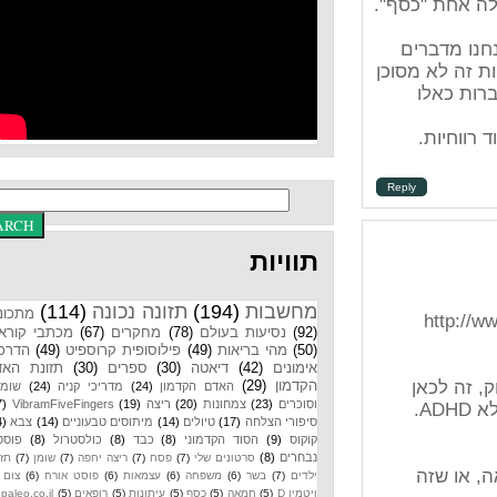
סף".
ם
 מסוכן
Repl
תוויות
מחשבות
(194)
תזונה נכונה
(114)
מתכונים
(92)
נסיעות בעולם
(78)
מחקרים
(67)
מכתבי קוראים
(50)
מהי בריאות
(49)
פילוסופית קרוספיט
(49)
הדרכות
אימונים
(42)
דיאטה
(30)
ספרים
(30)
תזונת האדם
הקדמון
(29)
האדם הקדמון
(24)
מדריכי קניה
(24)
שומנים
וסוכרים
(23)
צמחונות
(20)
ריצה
(19)
VibramFiveFingers
(17)
סיפורי הצלחה
(17)
טיולים
(14)
מיתוסים טבעוניים
(14)
צבא
(14)
קוקוס
(9)
הסוד הקדמוני
(8)
כבד
(8)
כולסטרול
(8)
פוסטים
נבחרים
(8)
סרטונים שלי
(7)
פסח
(7)
ריצה יחפה
(7)
שומן
(7)
תזונת
ילדים
(7)
בשר
(6)
משפחה
(6)
עצמאות
(6)
פוסט אורח
(6)
צום
(6)
ויטמין D
(5)
חמאה
(5)
כסף
(5)
עיתונות
(5)
רופאים
(5)
paleo.co.il
(4)