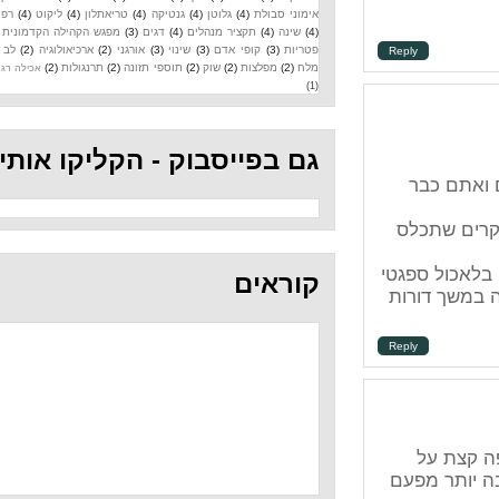
אימוני סבולת
(4)
גלוטן
(4)
גנטיקה
(4)
טריאתלון
(4)
ליקוט
(4)
רפואה
(4)
שינה
(4)
תקציר מנהלים
(4)
דגים
(3)
מפגש הקהילה הקדמונית
(3)
פטריות
(3)
קופי אדם
(3)
שינוי
(3)
אורגני
(2)
ארכיאולוגיה
(2)
לב
(2)
Repl
מלח
(2)
מפלצות
(2)
שוק
(2)
תוספי תזונה
(2)
תרנגולות
(2)
אכילה רגשית
(1)
גם בפייסבוק - הקליקו אותי
ס
גטי
קוראים
ות
Repl
עם