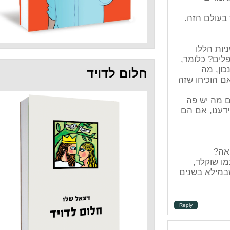
ר,
חלום לדויד
זה
הם
 שבמילא בשנים
Repl