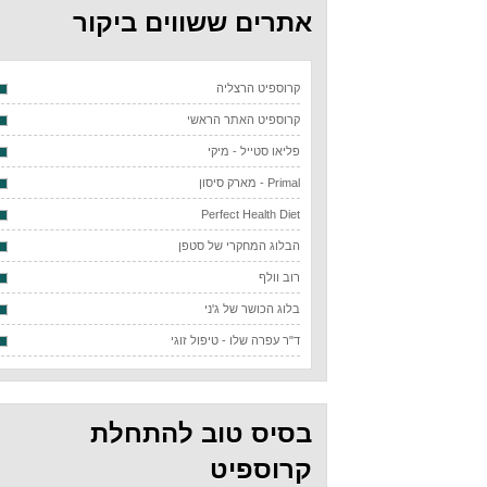
אתרים ששווים ביקור
קרוספיט הרצליה
קרוספיט האתר הראשי
פליאו סטייל - מיקי
Primal - מארק סיסון
Perfect Health Diet
הבלוג המחקרי של סטפן
רוב וולף
בלוג הכושר של ג'ני
ד"ר עפרה שלו - טיפול זוגי
בסיס טוב להתחלת
קרוספיט