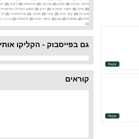
אימוני סבולת
(4)
גלוטן
(4)
גנטיקה
(4)
טריאתלון
(4)
ליקוט
(4)
רפואה
(4)
שינה
(4)
תקציר מנהלים
(4)
דגים
(3)
מפגש הקהילה הקדמונית
(3)
פטריות
(3)
קופי אדם
(3)
שינוי
(3)
אורגני
(2)
ארכיאולוגיה
(2)
לב
(2)
מלח
(2)
מפלצות
(2)
שוק
(2)
תוספי תזונה
(2)
תרנגולות
(2)
אכילה רגשית
(1)
גם בפייסבוק - הקליקו אותי
Repl
קוראים
Repl