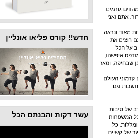
מים
ני
ראה
חדש!! קורס פליאו אונליין
ת
הו,
 ומאז
עולם
ת
עשר דקות והבנתם הכל
ות
ים