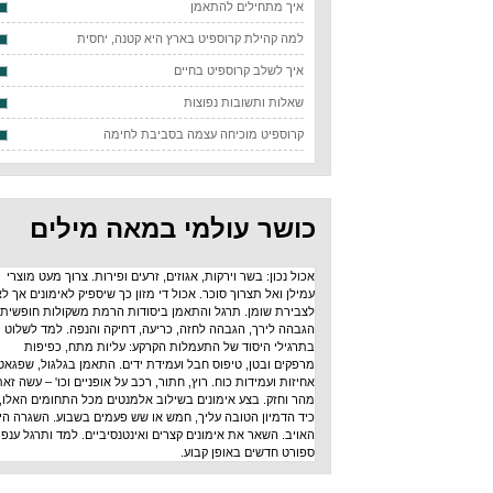
איך מתחילים להתאמן
למה קהילת קרוספיט בארץ היא קטנה, יחסית
איך לשלב קרוספיט בחיים
שאלות ותשובות נפוצות
קרוספיט מוכיחה עצמה בסביבת לחימה
כושר עולמי במאה מילים
אכול נכון: בשר וירקות, אגוזים, זרעים ופירות. צרוך מעט מוצרי
עמילן ואל תצרוך סוכר. אכול די מזון כך שיספיק לאימונים אך לא
לצבירת שומן. תרגל והתאמן ביסודות הרמת משקולות חופשית:
הגבהה לירך, הגבהה לחזה, כריעה, דחיקה והנפה. למד לשלוט
בתרגילי היסוד של התעמלות הקרקע: עליות מתח, כפיפות
מרפקים ובטן, טיפוס חבל ועמידת ידים. התאמן בגלגול, שפגאט,
אחיזות ועמידות כוח. רוץ, חתור, רכב על אופניים וכו' – עשה זאת
מהר וחזק. בצע אימונים בשילוב אלמנטים מכל התחומים האלו,
כיד הדמיון הטובה עליך, חמש או שש פעמים בשבוע. השגרה היא
האויב. השאר את אימונים קצרים ואינטנסיביים. למד ותרגל ענפי
ספורט חדשים באופן קבוע.