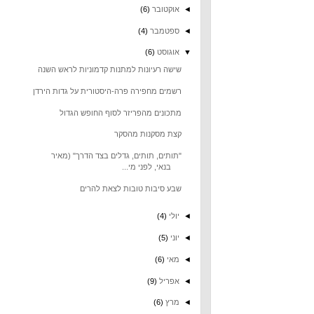
◄
אוקטובר
(6)
◄
ספטמבר
(4)
▼
אוגוסט
(6)
שישה רעיונות למתנות קדמוניות לראש השנה
רשמים מחפירה פרה-היסטורית על גדות הירדן
מתכונים מהפריזר לסוף החופש הגדול
קצת מסקנות מהסקר
"תותים, תותים, גדלים בצד הדרך" (מאיר
בנאי, לפני מי...
שבע סיבות טובות לצאת להרים
◄
יולי
(4)
◄
יוני
(5)
◄
מאי
(6)
◄
אפריל
(9)
◄
מרץ
(6)