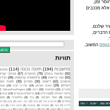
ים
ב,
תוויות
מחשבות
(194)
תזונה נכונה
(114)
מתכונים
(92)
נסיעות בעולם
(78)
מחקרים
(67)
מכתבי קוראים
(50)
מהי בריאות
(49)
פילוסופית קרוספיט
(49)
הדרכות
אימונים
(42)
דיאטה
(30)
ספרים
(30)
תזונת האדם
הקדמון
(29)
האדם הקדמון
(24)
מדריכי קניה
(24)
שומנים
וסוכרים
(23)
צמחונות
(20)
ריצה
(19)
VibramFiveFingers
(17)
סיפורי הצלחה
(17)
טיולים
(14)
מיתוסים טבעוניים
(14)
צבא
(14)
קוקוס
(9)
הסוד הקדמוני
(8)
כבד
(8)
כולסטרול
(8)
פוסטים
נבחרים
(8)
סרטונים שלי
(7)
פסח
(7)
ריצה יחפה
(7)
שומן
(7)
תזונת
 יותר
ילדים
(7)
בשר
(6)
משפחה
(6)
עצמאות
(6)
פוסט אורח
(6)
צום
(6)
ויטמין D
(5)
חמאה
(5)
כסף
(5)
עיתונות
(5)
רופאים
(5)
paleo.co.il
(4)