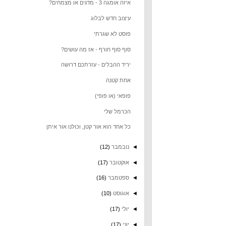
איזה אומגה 3 - מדגים או מצמחים?
עיצוב חדש לבלוג
פוסט לא שגרתי
סוף סוף חורף - אז מה עושים?
יריד ההבלים - עזרתכם דרושה
אחת קטנה
פופאי (או פופי)
הכרמל שלי
כל אחד הוא אור קטן, וכולנו אור איתן
◄
נובמבר
(12)
◄
אוקטובר
(17)
◄
ספטמבר
(16)
◄
אוגוסט
(10)
◄
יולי
(17)
◄
יוני
(17)