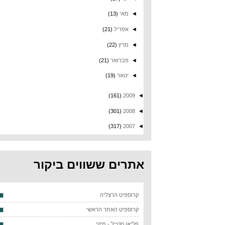
◄
מאי
(13)
◄
אפריל
(21)
◄
מרץ
(22)
◄
פברואר
(21)
◄
ינואר
(19)
(161)
2009
◄
(301)
2008
◄
(317)
2007
◄
אתרים ששווים ביקור
קרוספיט הרצליה
קרוספיט האתר הראשי
פליאו סטייל - מיקי