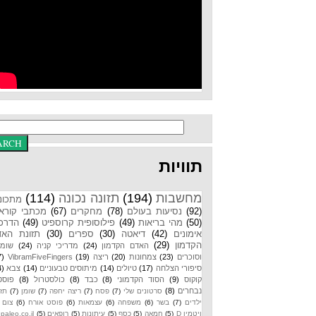
תוויות
מחשבות
(194)
תזונה נכונה
(114)
מתכונים
(92)
נסיעות בעולם
(78)
מחקרים
(67)
מכתבי קוראים
(50)
מהי בריאות
(49)
פילוסופית קרוספיט
(49)
הדרכות
אימונים
(42)
דיאטה
(30)
ספרים
(30)
תזונת האדם
הקדמון
(29)
האדם הקדמון
(24)
מדריכי קניה
(24)
שומנים
וסוכרים
(23)
צמחונות
(20)
ריצה
(19)
VibramFiveFingers
(17)
סיפורי הצלחה
(17)
טיולים
(14)
מיתוסים טבעוניים
(14)
צבא
(14)
קוקוס
(9)
הסוד הקדמוני
(8)
כבד
(8)
כולסטרול
(8)
פוסטים
נבחרים
(8)
סרטונים שלי
(7)
פסח
(7)
ריצה יחפה
(7)
שומן
(7)
תזונת
ילדים
(7)
בשר
(6)
משפחה
(6)
עצמאות
(6)
פוסט אורח
(6)
צום
(6)
ויטמין D
(5)
חמאה
(5)
כסף
(5)
עיתונות
(5)
רופאים
(5)
paleo.co.il
(4)