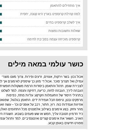
איך מתחילים להתאמן
למה קהילת קרוספיט בארץ היא קטנה, יחסית
איך לשלב קרוספיט בחיים
שאלות ותשובות נפוצות
קרוספיט מוכיחה עצמה בסביבת לחימה
כושר עולמי במאה מילים
אכול נכון: בשר וירקות, אגוזים, זרעים ופירות. צרוך מעט מוצרי
עמילן ואל תצרוך סוכר. אכול די מזון כך שיספיק לאימונים אך לא
לצבירת שומן. תרגל והתאמן ביסודות הרמת משקולות חופשית:
הגבהה לירך, הגבהה לחזה, כריעה, דחיקה והנפה. למד לשלוט
בתרגילי היסוד של התעמלות הקרקע: עליות מתח, כפיפות
מרפקים ובטן, טיפוס חבל ועמידת ידים. התאמן בגלגול, שפגאט,
אחיזות ועמידות כוח. רוץ, חתור, רכב על אופניים וכו' – עשה זאת
מהר וחזק. בצע אימונים בשילוב אלמנטים מכל התחומים האלו,
כיד הדמיון הטובה עליך, חמש או שש פעמים בשבוע. השגרה היא
האויב. השאר את אימונים קצרים ואינטנסיביים. למד ותרגל ענפי
ספורט חדשים באופן קבוע.