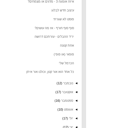
איזה אומגה 3 - מדגים או מצמחים?
עיצוב חדש לבלוג
פוסט לא שגרתי
סוף סוף חורף - אז מה עושים?
יריד ההבלים - עזרתכם דרושה
אחת קטנה
פופאי (או פופי)
הכרמל שלי
כל אחד הוא אור קטן, וכולנו אור איתן
◄
נובמבר
(12)
◄
אוקטובר
(17)
◄
ספטמבר
(16)
◄
אוגוסט
(10)
◄
יולי
(17)
◄
יוני
(17)