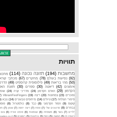
תוויות
מחשבות
(194)
תזונה נכונה
(114)
מתכונים
(92)
נסיעות בעולם
(78)
מחקרים
(67)
מכתבי קוראים
(50)
מהי בריאות
(49)
פילוסופית קרוספיט
(49)
הדרכות
אימונים
(42)
דיאטה
(30)
ספרים
(30)
תזונת האדם
הקדמון
(29)
האדם הקדמון
(24)
מדריכי קניה
(24)
שומנים
וסוכרים
(23)
צמחונות
(20)
ריצה
(19)
VibramFiveFingers
(17)
סיפורי הצלחה
(17)
טיולים
(14)
מיתוסים טבעוניים
(14)
צבא
(14)
קוקוס
(9)
הסוד הקדמוני
(8)
כבד
(8)
כולסטרול
(8)
פוסטים
נבחרים
(8)
סרטונים שלי
(7)
פסח
(7)
ריצה יחפה
(7)
שומן
(7)
תזונת
ילדים
(7)
בשר
(6)
משפחה
(6)
עצמאות
(6)
פוסט אורח
(6)
צום
(6)
ויטמין D
(5)
חמאה
(5)
כסף
(5)
עיתונות
(5)
רופאים
(5)
paleo.co.il
(4)