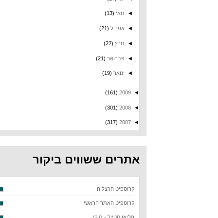
◄
מאי
(13)
◄
אפריל
(21)
◄
מרץ
(22)
◄
פברואר
(21)
◄
ינואר
(19)
(161)
2009
◄
(301)
2008
◄
(317)
2007
◄
אתרים ששווים ביקור
קרוספיט הרצליה
קרוספיט האתר הראשי
פליאו סטייל - מיקי