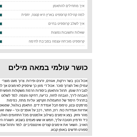
איך מתחילים להתאמן
למה קהילת קרוספיט בארץ היא קטנה, יחסית
איך לשלב קרוספיט בחיים
שאלות ותשובות נפוצות
קרוספיט מוכיחה עצמה בסביבת לחימה
כושר עולמי במאה מילים
אכול נכון: בשר וירקות, אגוזים, זרעים ופירות. צרוך מעט מוצרי
עמילן ואל תצרוך סוכר. אכול די מזון כך שיספיק לאימונים אך לא
לצבירת שומן. תרגל והתאמן ביסודות הרמת משקולות חופשית:
הגבהה לירך, הגבהה לחזה, כריעה, דחיקה והנפה. למד לשלוט
בתרגילי היסוד של התעמלות הקרקע: עליות מתח, כפיפות
מרפקים ובטן, טיפוס חבל ועמידת ידים. התאמן בגלגול, שפגאט,
אחיזות ועמידות כוח. רוץ, חתור, רכב על אופניים וכו' – עשה זאת
מהר וחזק. בצע אימונים בשילוב אלמנטים מכל התחומים האלו,
כיד הדמיון הטובה עליך, חמש או שש פעמים בשבוע. השגרה היא
האויב. השאר את אימונים קצרים ואינטנסיביים. למד ותרגל ענפי
ספורט חדשים באופן קבוע.