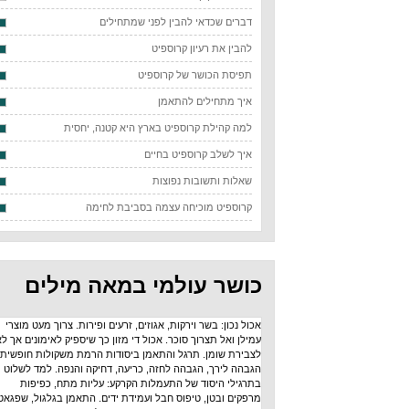
דברים שכדאי להבין לפני שמתחילים
להבין את רעיון קרוספיט
תפיסת הכושר של קרוספיט
איך מתחילים להתאמן
למה קהילת קרוספיט בארץ היא קטנה, יחסית
איך לשלב קרוספיט בחיים
שאלות ותשובות נפוצות
קרוספיט מוכיחה עצמה בסביבת לחימה
כושר עולמי במאה מילים
אכול נכון: בשר וירקות, אגוזים, זרעים ופירות. צרוך מעט מוצרי
עמילן ואל תצרוך סוכר. אכול די מזון כך שיספיק לאימונים אך לא
לצבירת שומן. תרגל והתאמן ביסודות הרמת משקולות חופשית:
הגבהה לירך, הגבהה לחזה, כריעה, דחיקה והנפה. למד לשלוט
בתרגילי היסוד של התעמלות הקרקע: עליות מתח, כפיפות
מרפקים ובטן, טיפוס חבל ועמידת ידים. התאמן בגלגול, שפגאט,