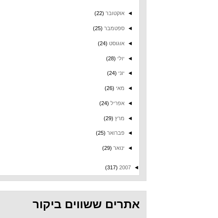
◄
אוקטובר
(22)
◄
ספטמבר
(25)
◄
אוגוסט
(24)
◄
יולי
(28)
◄
יוני
(24)
◄
מאי
(26)
◄
אפריל
(24)
◄
מרץ
(29)
◄
פברואר
(25)
◄
ינואר
(29)
(317)
2007
◄
אתרים ששווים ביקור