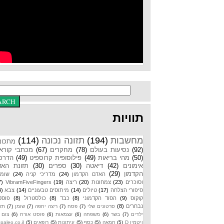
תוויות
מחשבות
(194)
תזונה נכונה
(114)
מתכונים
(92)
נסיעות בעולם
(78)
מחקרים
(67)
מכתבי קוראים
(50)
מהי בריאות
(49)
פילוסופית קרוספיט
(49)
הדרכות
אימונים
(42)
דיאטה
(30)
ספרים
(30)
תזונת האדם
הקדמון
(29)
האדם הקדמון
(24)
מדריכי קניה
(24)
שומנים
וסוכרים
(23)
צמחונות
(20)
ריצה
(19)
VibramFiveFingers
(17)
סיפורי הצלחה
(17)
טיולים
(14)
מיתוסים טבעוניים
(14)
צבא
(14)
קוקוס
(9)
הסוד הקדמוני
(8)
כבד
(8)
כולסטרול
(8)
פוסטים
נבחרים
(8)
סרטונים שלי
(7)
פסח
(7)
ריצה יחפה
(7)
שומן
(7)
תזונת
ילדים
(7)
בשר
(6)
משפחה
(6)
עצמאות
(6)
פוסט אורח
(6)
צום
(6)
ויטמין D
(5)
חמאה
(5)
כסף
(5)
עיתונות
(5)
רופאים
(5)
paleo.co.il
(4)