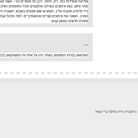
אחיזות ועמידות כוח. רוץ, חתור, רכב על אופניים וכו' – עשה זאת
מהר וחזק. בצע אימונים בשילוב אלמנטים מכל התחומים האלו,
כיד הדמיון הטובה עליך, חמש או שש פעמים בשבוע. השגרה היא
האויב. השאר את אימונים קצרים ואינטנסיביים. למד ותרגל ענפי
ספורט חדשים באופן קבוע.
_
השימוש במידע המסופק באתר הינו על אחריות המשתמש בלבד
לכה ע"י דעאל